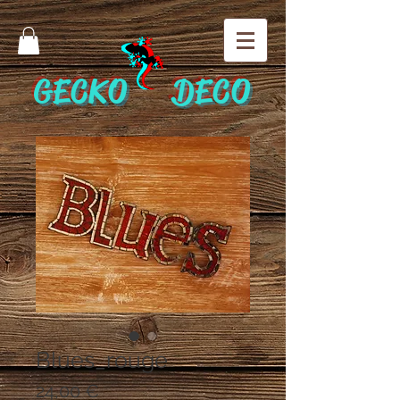
GECKO DECO
Blues_rouge
Prix
24,00 €