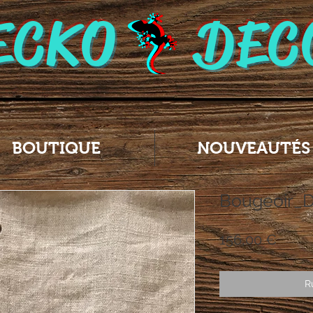
ECKO DEC
BOUTIQUE
NOUVEAUTÉS
Bougeoir_
Prix
156,00 €
R