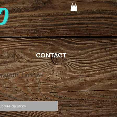
O
CONTACT
Dragon_bronze
upture de stock