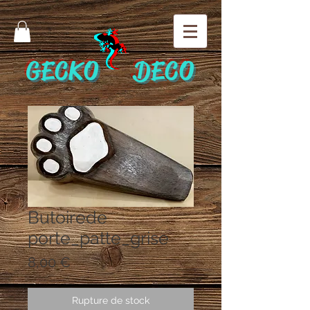
GECKO DECO
Butoirede
porte_patte_grise
Prix
8,00 €
Rupture de stock