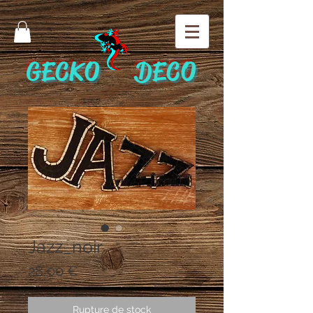
GECKO DECO
Jazz_noir
Prix
28,00 €
Rupture de stock